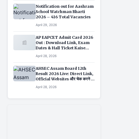
Notification out for Aashram
School Watchman Bharti
2026 – 416 Total Vacancies
April 29, 2026
AP EAPCET Admit Card 2026
📰
Out : Download Link, Exam
Dates & Hall Ticket Kaise
Download Kare
April 28, 2026
AHSEC Assam Board 12th
Result 2026 Live: Direct Link,
Official Websites और चेक करने के
सभी तरीके
April 28, 2026