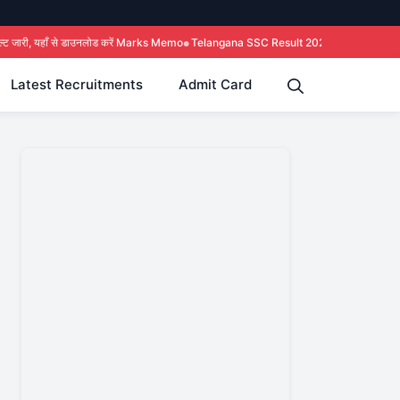
नलोड करें Marks Memo
Telangana SSC Result 2026 Out : BSE Telangana 10th Class रिज
Latest Recruitments
Admit Card